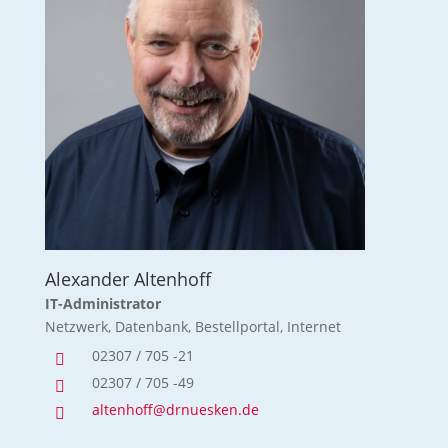
Alexander Altenhoff
IT-Administrator
Netzwerk, Datenbank, Bestellportal, Internet
02307 / 705 -21

02307 / 705 -49

altenhoff@drnuesken.de
