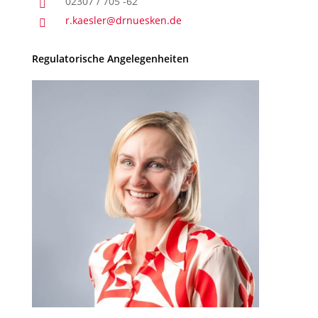
02307 / 705 -62

r.kaesler@drnuesken.de

Regulatorische Angelegenheiten