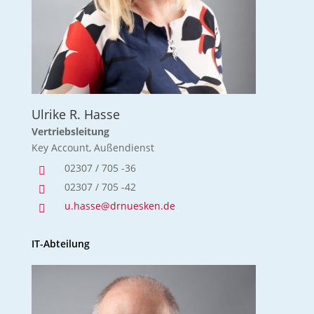
Ulrike R. Hasse
Vertriebsleitung
Key Account, Außendienst
02307 / 705 -36

02307 / 705 -42

u.hasse@drnuesken.de

IT-Abteilung