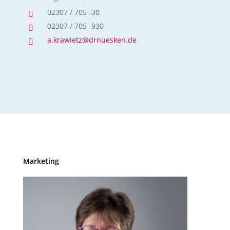
02307 / 705 -30

02307 / 705 -930

a.krawietz@drnuesken.de

Marketing