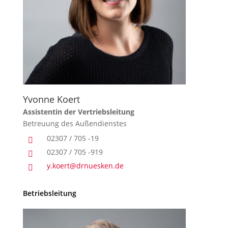
Yvonne Koert
Assistentin der Vertriebsleitung
Betreuung des Außendienstes
02307 / 705 -19

02307 / 705 -919

y.koert@drnuesken.de

Betriebsleitung