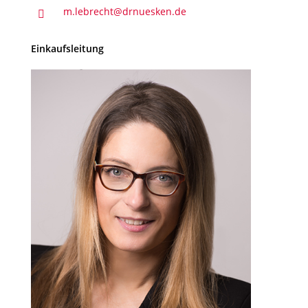
m.lebrecht@drnuesken.de

Einkaufsleitung